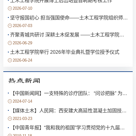
土木工程学院开展博士后出站暨首聘期考核工作
2026-07-10
坚守报国初心 担当强国使命——土木工程学院组织师生集中收看庆祝中国共产党成立105周年大会直播
2026-07-03
齐聚青城共研讨 深耕土木促发展 ——土木工程学院参加第二十三届中国西部高校土木工程学院（系）院长（主任）工作研讨会
2026-06-29
土木工程学院举行 2026年毕业典礼暨学位授予仪式
2026-06-24
热点新闻
【中国新闻网】一支特殊的诊疗团队： “问诊把脉” 为古建筑注入“隐形钢筋”
2024-07-14
【媒体土木】人民网：西安建大高延性混凝土加固技术助力农房抗震
2021-03-23
【中国青年报】“我和我的祖国”学习贯彻党的十九届四中全会精神百姓宣讲团走进陕西
2019-11-18